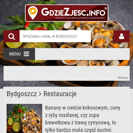
MENU
Reklama
Bydgoszcz
Restauracje
Banany w cieście kokosowym, curry
z ryby maślanej, czy zupa
krewetkowa z trawą cytrynową, to
tylko bardzo mała część kuchni