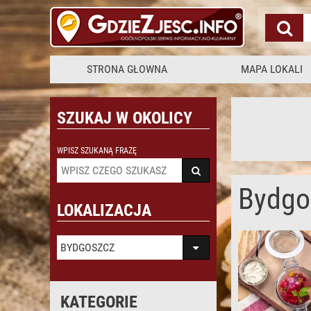
STRONA GŁOWNA
MAPA LOKALI
SZUKAJ W OKOLICY
WPISZ SZUKANĄ FRAZĘ
Bydgo
LOKALIZACJA
BYDGOSZCZ
KATEGORIE