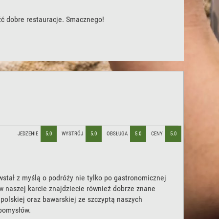
źć dobre restauracje. Smacznego!
JEDZENIE
5.0
WYSTRÓJ
5.0
OBSŁUGA
5.0
CENY
5.0
stał z myślą o podróży nie tylko po gastronomicznej
w naszej karcie znajdziecie również dobrze znane
 polskiej oraz bawarskiej ze szczyptą naszych
pomysłów.