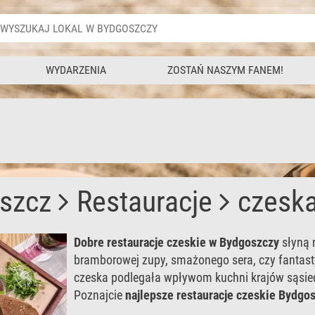
WYDARZENIA
ZOSTAŃ NASZYM FANEM!
szcz
Restauracje
czesk
Dobre restauracje czeskie w Bydgoszczy
słyną n
bramborowej zupy, smażonego sera, czy fantast
czeska podlegała wpływom kuchni krajów sąsiedni
Poznajcie
najlepsze restauracje czeskie Bydgo