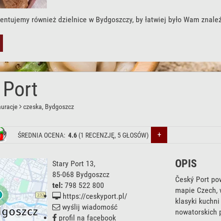
entujemy również dzielnice w Bydgoszczy, by łatwiej było Wam znale
 Port
auracje
czeska
, Bydgoszcz
+
ŚREDNIA OCENA:
4.6
(
1
RECENZJĘ,
5
GŁOSÓW)
OPIS
Stary Port 13
,
85-068
Bydgoszcz
Český Port pow
tel:
798 522 800
mapie Czech, 
https://ceskyport.pl/
klasyki kuchni
wyślij wiadomość
nowatorskich 
profil na facebook