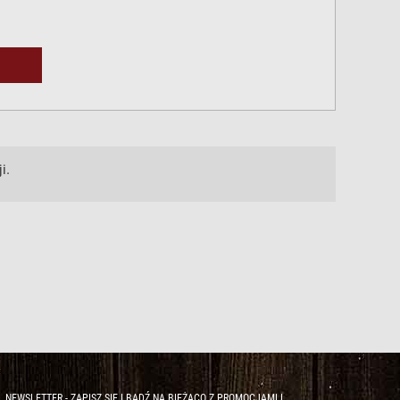
i.
NEWSLETTER - ZAPISZ SIĘ I BĄDŹ NA BIEŻĄCO Z PROMOCJAMI I