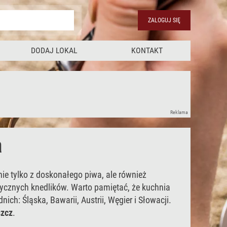
ZALOGUJ SIĘ
DODAJ LOKAL
KONTAKT
Reklama
a
ie tylko z doskonałego piwa, ale również
ycznych knedlików. Warto pamiętać, że kuchnia
ch: Śląska, Bawarii, Austrii, Węgier i Słowacji.
szcz
.