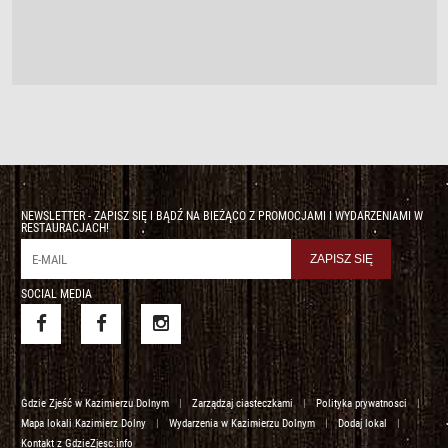
NEWSLETTER - ZAPISZ SIĘ I BĄDŹ NA BIEŻĄCO Z PROMOCJAMI I WYDARZENIAMI W
RESTAURACJACH!
SOCIAL MEDIA
Gdzie Zjeść w Kazimierzu Dolnym
|
Zarządzaj ciasteczkami
|
Polityka prywatnosci
|
Mapa lokali Kazimierz Dolny
|
Wydarzenia w Kazimierzu Dolnym
|
Dodaj lokal
|
Kontakt z GdzieZjesc.info