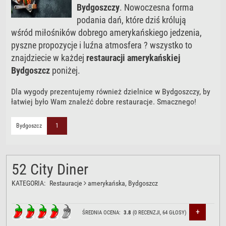
Bydgoszczy
. Nowoczesna forma
podania dań, które dziś królują
wśród miłośników dobrego amerykańskiego jedzenia,
pyszne propozycje i luźna atmosfera ? wszystko to
znajdziecie w każdej
restauracji amerykańskiej
Bydgoszcz
poniżej.
Dla wygody prezentujemy również dzielnice w Bydgoszczy, by
łatwiej było Wam znaleźć dobre restauracje. Smacznego!
Bydgoszcz
1
52 City Diner
KATEGORIA:
Restauracje
amerykańska
, Bydgoszcz
+
ŚREDNIA OCENA:
3.8
(
0
RECENZJI,
64
GŁOSY)