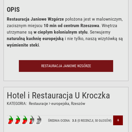
OPIS
Restauracja Janiowe Wzgórze
położona jest w malowniczym,
zacisznym miejscu
10 min od centrum Rzeszowa
. Wnętrza
utrzymane są
w ciepłym kolonialnym stylu
. Serwujemy
naturalną kuchnię europejską
i nie tylko, naszą wizytówką są
wyśmienite steki
.
RESTAURACJA JANIOWE WZGÓRZE
Hotel i Restauracja U Kroczka
KATEGORIA:
Restauracje
europejska
, Rzeszów
+
ŚREDNIA OCENA:
3.5
(
0
RECENZJI,
50
GŁOSÓW)