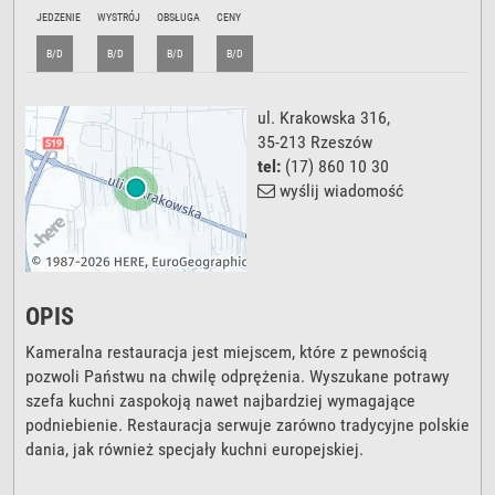
JEDZENIE
WYSTRÓJ
OBSŁUGA
CENY
B/D
B/D
B/D
B/D
ul. Krakowska 316
,
35-213
Rzeszów
tel:
(17) 860 10 30
wyślij wiadomość
OPIS
Kameralna restauracja jest miejscem, które z pewnością
pozwoli Państwu na chwilę odprężenia. Wyszukane potrawy
szefa kuchni zaspokoją nawet najbardziej wymagające
podniebienie. Restauracja serwuje zarówno tradycyjne polskie
dania, jak również specjały kuchni europejskiej.