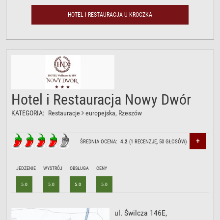
HOTEL I RESTAURACJA U KROCZKA
Hotel i Restauracja Nowy Dwór
KATEGORIA:
Restauracje
europejska
, Rzeszów
+
ŚREDNIA OCENA:
4.2
(
1
RECENZJĘ,
50
GŁOSÓW)
JEDZENIE
WYSTRÓJ
OBSŁUGA
CENY
5.0
5.0
5.0
5.0
ul. Świlcza 146E
,