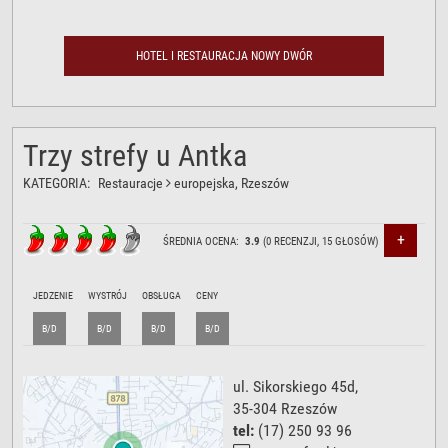
HOTEL I RESTAURACJA NOWY DWÓR
Trzy strefy u Antka
KATEGORIA:
Restauracje
europejska
, Rzeszów
+
ŚREDNIA OCENA:
3.9
(
0
RECENZJI,
15
GŁOSÓW)
JEDZENIE
WYSTRÓJ
OBSŁUGA
CENY
B/D
B/D
B/D
B/D
ul. Sikorskiego 45d
,
35-304
Rzeszów
tel:
(17) 250 93 96