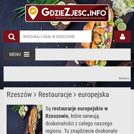
MENU
Reklama
Rzeszów
Restauracje
europejska
Są
restauracje europejskie w
Rzeszowie
, które serwują
doskonałości z całego naszego
regionu. Tu znajdziecie doskonałe