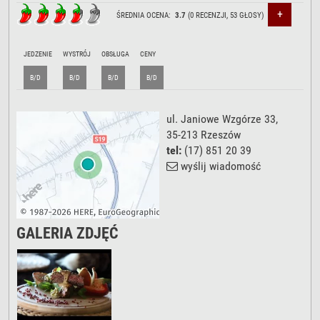
+
ŚREDNIA OCENA:
3.7
(
0
RECENZJI,
53
GŁOSY)
JEDZENIE
WYSTRÓJ
OBSŁUGA
CENY
B/D
B/D
B/D
B/D
ul. Janiowe Wzgórze 33
,
35-213
Rzeszów
tel:
(17) 851 20 39
wyślij wiadomość
GALERIA ZDJĘĆ