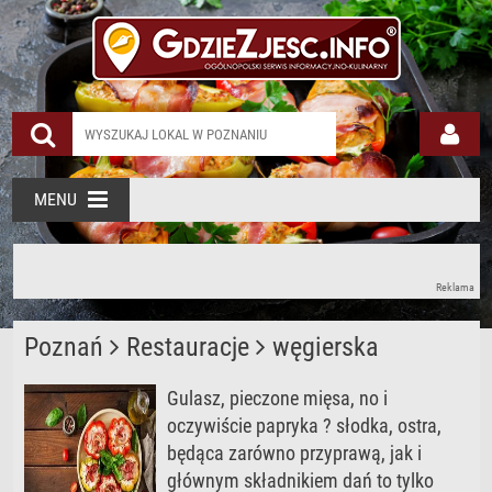
MENU
Reklama
Poznań
Restauracje
węgierska
Gulasz, pieczone mięsa, no i
oczywiście papryka ? słodka, ostra,
będąca zarówno przyprawą, jak i
głównym składnikiem dań to tylko