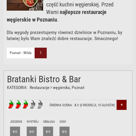
część kuchni węgierskiej. Przed
Wami
najlepsze restauracje
węgierskie w Poznaniu
.
Dla wygody prezentujemy również dzielnice w Poznaniu, by
łatwiej było Wam znaleźć dobre restauracje. Smacznego!
Poznań - Wilda
1
Bratanki Bistro & Bar
KATEGORIA:
Restauracje
węgierska
, Poznań
+
ŚREDNIA OCENA:
3.1
(
0
RECENZJI,
15
GŁOSÓW)
JEDZENIE
WYSTRÓJ
OBSŁUGA
CENY
B/D
B/D
B/D
B/D