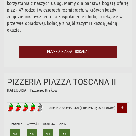
korzystania z naszych usług. Mamy dla państwa bogatą ofertę
pizz - 47 rodzaii w czterech rozmiarach, w których każdy
znajdzie coś pysznego na zaspokojenie głodu, przekąskę w
przerwie obiadowej, kolację z najbliższymi i każdą jedną
okazję.
PIZZERIA PIAZZA TOSCANA I
PIZZERIA PIAZZA TOSCANA II
KATEGORIA:
Pizzerie
, Kraków
+
ŚREDNIA OCENA:
4.4
(
1
RECENZJĘ,
57
GŁOSÓW)
JEDZENIE
WYSTRÓJ
OBSŁUGA
CENY
5.0
5.0
5.0
5.0