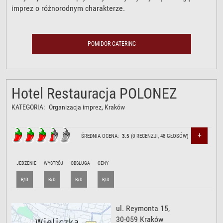
imprez o różnorodnym charakterze.
POMIDOR CATERING
Hotel Restauracja POLONEZ
KATEGORIA:
Organizacja imprez
, Kraków
+
ŚREDNIA OCENA:
3.5
(
0
RECENZJI,
48
GŁOSÓW)
JEDZENIE
WYSTRÓJ
OBSŁUGA
CENY
B/D
B/D
B/D
B/D
ul. Reymonta 15
,
30-059
Kraków