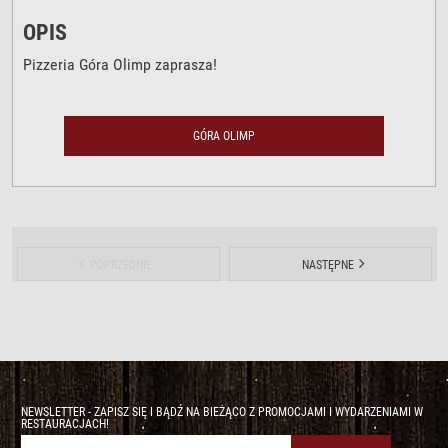
OPIS
Pizzeria Góra Olimp zaprasza!
GÓRA OLIMP
POPRZEDNIE
NASTĘPNE
NEWSLETTER - ZAPISZ SIĘ I BĄDŹ NA BIEŻĄCO Z PROMOCJAMI I WYDARZENIAMI W
RESTAURACJACH!