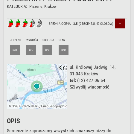
KATEGORIA:
Pizzerie
, Kraków
+
ŚREDNIA OCENA:
3.5
(
0
RECENZJI,
49
GŁOSÓW)
JEDZENIE
WYSTRÓJ
OBSŁUGA
CENY
B/D
B/D
B/D
B/D
ul. Królowej Jadwigi 14
,
31-043
Kraków
tel:
(12) 427 06 64
wyślij wiadomość
OPIS
Serdecznie zapraszamy wszystkich smakoszy pizzy do