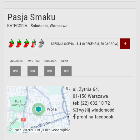
Pasja Smaku
KATEGORIA:
Śniadania
, Warszawa
+
ŚREDNIA OCENA:
3.4
(
0
RECENZJI,
50
GŁOSÓW)
JEDZENIE
WYSTRÓJ
OBSŁUGA
CENY
B/D
B/D
B/D
B/D
ul. Żytnia 64
,
01-156
Warszawa
tel:
(22) 632 10 72
wyślij wiadomość
profil na facebook