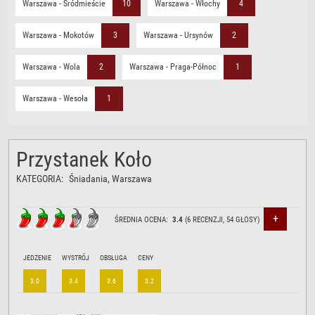
Warszawa - Śródmieście
10
Warszawa - Włochy
4
Warszawa - Mokotów
3
Warszawa - Ursynów
2
Warszawa - Wola
2
Warszawa - Praga-Północ
1
Warszawa - Wesoła
1
Przystanek Koło
KATEGORIA:
Śniadania
, Warszawa
+
ŚREDNIA OCENA:
3.4
(
6
RECENZJI,
54
GŁOSY)
JEDZENIE
WYSTRÓJ
OBSŁUGA
CENY
3.0
3.4
3.6
3.2