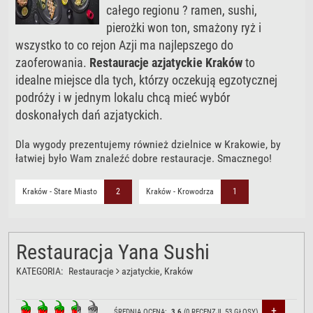
całego regionu ? ramen, sushi,
pierożki won ton, smażony ryż i
wszystko to co rejon Azji ma najlepszego do
zaoferowania.
Restauracje azjatyckie Kraków
to
idealne miejsce dla tych, którzy oczekują egzotycznej
podróży i w jednym lokalu chcą mieć wybór
doskonałych dań azjatyckich.
Dla wygody prezentujemy również dzielnice w Krakowie, by
łatwiej było Wam znaleźć dobre restauracje. Smacznego!
Kraków - Stare Miasto
2
Kraków - Krowodrza
1
Restauracja Yana Sushi
KATEGORIA:
Restauracje
azjatyckie
, Kraków
+
ŚREDNIA OCENA:
3.6
(
0
RECENZJI,
53
GŁOSY)