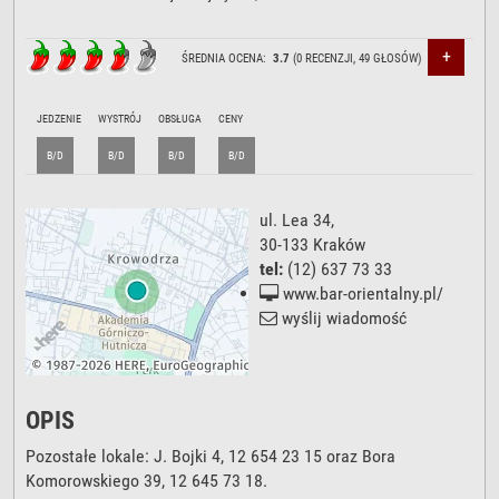
+
ŚREDNIA OCENA:
3.7
(
0
RECENZJI,
49
GŁOSÓW)
JEDZENIE
WYSTRÓJ
OBSŁUGA
CENY
B/D
B/D
B/D
B/D
ul. Lea 34
,
30-133
Kraków
tel:
(12) 637 73 33
www.bar-orientalny.pl/
wyślij wiadomość
OPIS
Pozostałe lokale: J. Bojki 4, 12 654 23 15 oraz Bora
Komorowskiego 39, 12 645 73 18.