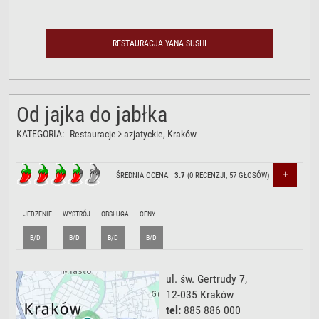
RESTAURACJA YANA SUSHI
Od jajka do jabłka
KATEGORIA:
Restauracje
azjatyckie
, Kraków
+
ŚREDNIA OCENA:
3.7
(
0
RECENZJI,
57
GŁOSÓW)
JEDZENIE
WYSTRÓJ
OBSŁUGA
CENY
B/D
B/D
B/D
B/D
ul. św. Gertrudy 7
,
12-035
Kraków
tel:
885 886 000