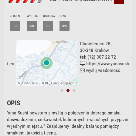
JEDZENIE
WYSTRÓJ
OBSŁUGA
CENY
B/D
B/D
B/D
B/D
Chmieleniec 2B
,
30-348
Kraków
tel:
(12) 307 22 72
.eu
https://www.yanasushi.eu
wyślij wiadomość
OPIS
Yana Sushi powstało z myślą o połączeniu dobrego smaku,
doświadczenia, ciekawostek kulinarnych i wspólnych przyjaźni
w jednym miejscu.? Znajdujemy idealny balans pomiędzy
smakiem, jakością i ceną.