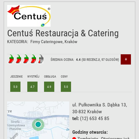
Centuś Restauracja & Catering
KATEGORIA:
Firmy Cateringowe
, Kraków
+
ŚREDNIA OCENA:
4.4
(
50
RECENZJI,
97
GŁOSÓW)
JEDZENIE
WYSTRÓJ
OBSŁUGA
CENY
5.0
4.7
4.9
5.0
ul. Pułkownika S. Dąbka 13
,
30-832
Kraków
tel:
(12) 653 45 85
Godziny otwarcia:
Zamknięte. Otwieramy już