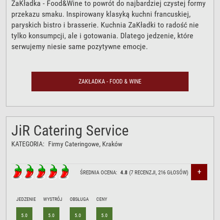
ZaKładka - Food&Wine to powrót do najbardziej czystej formy
przekazu smaku. Inspirowany klasyką kuchni francuskiej,
paryskich bistro i brasserie. Kuchnia ZaKładki to radość nie
tylko konsumpcji, ale i gotowania. Dlatego jedzenie, które
serwujemy niesie same pozytywne emocje.
ZAKŁADKA - FOOD & WINE
JiR Catering Service
KATEGORIA:
Firmy Cateringowe
, Kraków
+
ŚREDNIA OCENA:
4.8
(
7
RECENZJI,
216
GŁOSÓW)
JEDZENIE
WYSTRÓJ
OBSŁUGA
CENY
5.0
5.0
5.0
5.0