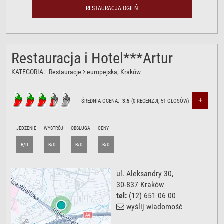
RESTAURACJA OGIEŃ
Restauracja i Hotel***Artur
KATEGORIA:
Restauracje
europejska
, Kraków
+
ŚREDNIA OCENA:
3.5
(
0
RECENZJI,
51
GŁOSÓW)
JEDZENIE
WYSTRÓJ
OBSŁUGA
CENY
B/D
B/D
B/D
B/D
ul. Aleksandry 30
,
30-837
Kraków
tel:
(12) 651 06 00
wyślij wiadomość