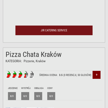
JIR CATERING SERVICE
Pizza Chata Kraków
KATEGORIA:
Pizzerie
, Kraków
+
ŚREDNIA OCENA:
3.5
(
0
RECENZJI,
50
GŁOSÓW)
JEDZENIE
WYSTRÓJ
OBSŁUGA
CENY
B/D
B/D
B/D
B/D