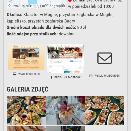
w poniedziałek od 10:00
Okolica:
Klasztor w Mogile, przystań żeglarska w Mogile,
kąpielisko, przystań żeglarska Bagry
Średni koszt obiadu dla dwóch osób:
80 zł
Ilość miejsc przy stolikach:
dowolna
WWW.CENTUS.EU
WYŚLIJ WIADOMOŚĆ
PROFIL NA FACEBOOK
GALERIA ZDJĘĆ