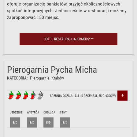
oferuje organizację bankietów, przyjęć okolicznościowych i
spotkań integracyjnych. Jednocześnie w restauracji możemy
zaproponować 150 miejsc.
HOTEL RESTAURACJA KRAKUS***
Pierogarnia Pycha Micha
KATEGORIA:
Pierogarnie
, Kraków
+
ŚREDNIA OCENA:
3.6
(
0
RECENZJI,
55
GŁOSÓW)
JEDZENIE
WYSTRÓJ
OBSŁUGA
CENY
B/D
B/D
B/D
B/D