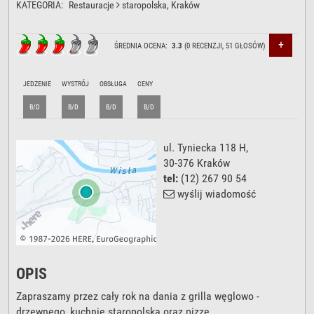
KATEGORIA:
Restauracje
staropolska
, Kraków
+
ŚREDNIA OCENA:
3.3
(
0
RECENZJI,
51
GŁOSÓW)
JEDZENIE
WYSTRÓJ
OBSŁUGA
CENY
B/D
B/D
B/D
B/D
ul. Tyniecka 118 H
,
30-376
Kraków
tel:
(12) 267 90 54
wyślij wiadomość
OPIS
Zapraszamy przez cały rok na dania z grilla węglowo -
drzewnego, kuchnię staropolską oraz pizzę.