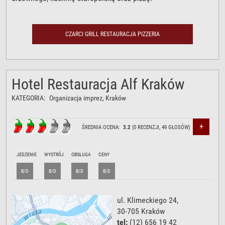
CZARCI GRILL RESTAURACJA PIZZERIA
Hotel Restauracja Alf Kraków
KATEGORIA:
Organizacja imprez
, Kraków
+
ŚREDNIA OCENA:
3.2
(
0
RECENZJI,
49
GŁOSÓW)
JEDZENIE
WYSTRÓJ
OBSŁUGA
CENY
B/D
B/D
B/D
B/D
ul. Klimeckiego 24
,
30-705
Kraków
tel:
(12) 656 19 42