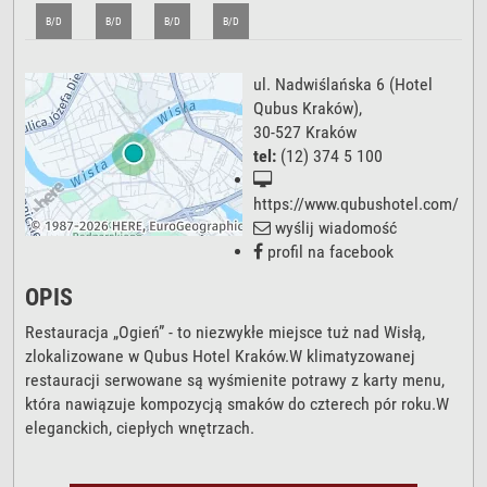
B/D
B/D
B/D
B/D
ul. Nadwiślańska 6
(Hotel
Qubus Kraków),
30-527
Kraków
tel:
(12) 374 5 100
https://www.qubushotel.com/
wyślij wiadomość
profil na facebook
OPIS
Restauracja „Ogień” - to niezwykłe miejsce tuż nad Wisłą,
zlokalizowane w Qubus Hotel Kraków.W klimatyzowanej
restauracji serwowane są wyśmienite potrawy z karty menu,
która nawiązuje kompozycją smaków do czterech pór roku.W
eleganckich, ciepłych wnętrzach.