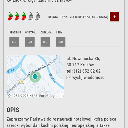
KATEGORIA:
Organizacja imprez
, Kraków
+
ŚREDNIA OCENA:
3.3
(
0
RECENZJI,
50
GŁOSÓW)
JEDZENIE
WYSTRÓJ
OBSŁUGA
CENY
B/D
B/D
B/D
B/D
ul. Nowohucka 35
,
30-717
Kraków
tel:
(12) 652 02 02
wyślij wiadomość
OPIS
Zapraszamy Państwa do restauracji hotelowej, która poleca
szeroki wybór dań kuchni polskiej i europejskiej, a także