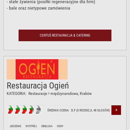
- stałe żywienia (posiłki regeneracyjne dla firm)
- bale oraz nietypowe zamówienia
Serdecznie zapraszamy!
CENTUŚ RESTAURACJA & CATERING
Restauracja Ogień
KATEGORIA:
Restauracje
międzynarodowa
, Kraków
+
ŚREDNIA OCENA:
3.7
(
0
RECENZJI,
48
GŁOSÓW)
JEDZENIE
WYSTRÓJ
OBSŁUGA
CENY