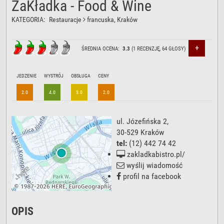
ZaKładka - Food & Wine
KATEGORIA:
Restauracje
francuska
, Kraków
+
ŚREDNIA OCENA:
3.3
(
1
RECENZJĘ,
64
GŁOSY)
JEDZENIE
WYSTRÓJ
OBSŁUGA
CENY
2.0
4.0
3.0
2.0
ul. Józefińska 2
,
30-529
Kraków
tel:
(12) 442 74 42
zakladkabistro.pl/
wyślij wiadomość
profil na facebook
OPIS