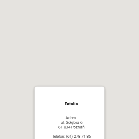
Eatalia
Adres:
ul. Gołębia 6
61-834 Poznań
Telefon:
(61) 278 71 86